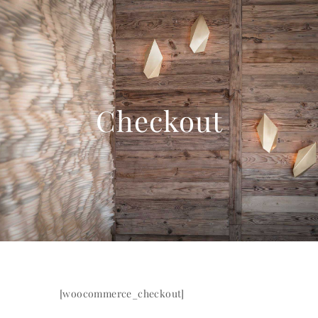
Checkout
[woocommerce_checkout]