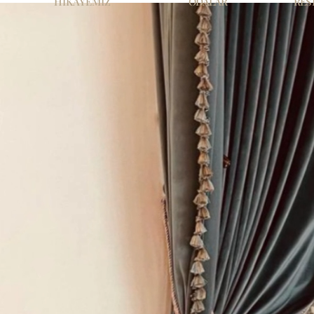
HİKAYEMİZ
ODALAR
RES