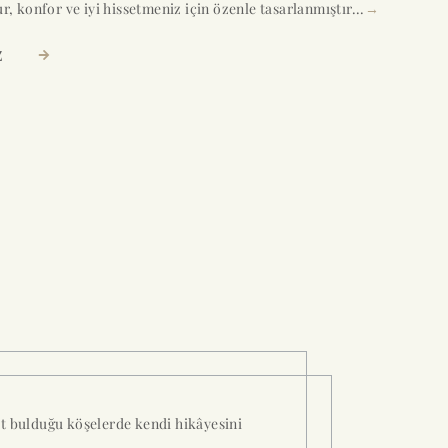
r, konfor ve iyi hissetmeniz için özenle tasarlanmıştır...
→
Z
yat bulduğu köşelerde kendi hikâyesini