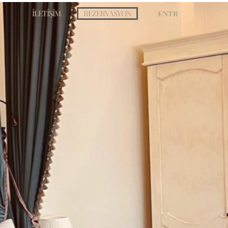
İLETİŞİM
REZERVASYON
EN
TR