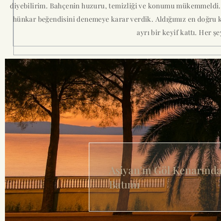
diyebilirim. Bahçenin huzuru, temizliği ve konumu mükemmeldi. 
hünkar beğendisini denemeye karar verdik. Aldığımız en doğru ka
ayrı bir keyif kattı. Her ş
Aşiyan'ın Göl Kenarınd
Batımı