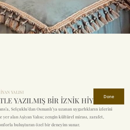
İYAN YALISI
Done
LE YAZILMIŞ BİR İZNİK HİYAKESİ
ns’a, Selçuklu’dan Osmanlı’ya uzanan uygarlıkların izlerini
e yer alan Aşiyan Yalısı; zengin kültürel mirası, zarafet,
onforla buluşturan özel bir deneyim sunar.