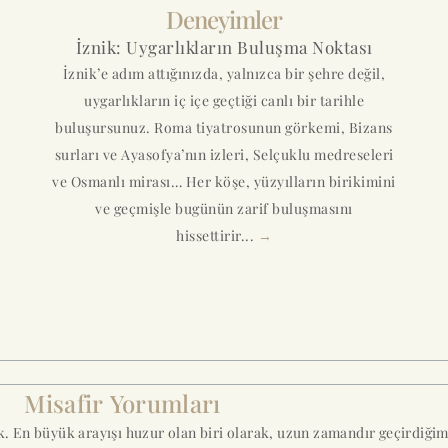
Deneyimler
İznik: Uygarlıkların Buluşma Noktası
İznik’e adım attığınızda, yalnızca bir şehre değil,
uygarlıkların iç içe geçtiği canlı bir tarihle
buluşursunuz. Roma tiyatrosunun görkemi, Bizans
surları ve Ayasofya’nın izleri, Selçuklu medreseleri
ve Osmanlı mirası… Her köşe, yüzyılların birikimini
ve geçmişle bugünün zarif buluşmasını
hissettirir...
→
Misafir Yorumları
ık. En büyük arayışı huzur olan biri olarak, uzun zamandır geçirdiği