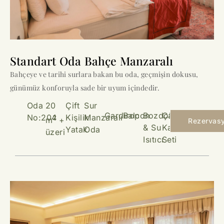
Standart Oda Bahçe Manzaralı
Bahçeye ve tarihi surlara bakan bu oda, geçmişin dokusu,
günümüz konforuyla sade bir uyum içindedir.
Oda
20
Çift
Sur
Gardırop
Balcon
Bozdolabı
Çay &
No:204
Kişilik
Manzaralı
2
m
+
Rezervas
& Su
Kahve
Yatak
Oda
üzeri
Isıtıcı
Seti