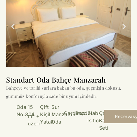
Standart Oda Bahçe Manzaralı
Bahçeye ve tarihi surlara bakan bu oda, geçmişin dokusu,
günümüz konforuyla sade bir uyum içindedir.
Oda
15
Çift
Sur
Gardırop
Bozdolabı
Su
Çay &
No:304
Kişilik
Manzaralı
2
m
+
Rezervas
Isıtıcı
Kahve
Yatak
Oda
üzeri
Seti