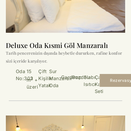
Deluxe Oda Kısmi Göl Manzaralı
Tarih pencerenizin dışında heybetle dururken, rafine konfor
sizi içeride karşılıyor.
Oda
15
Çift
Sur
Gardırop
Bozdolabı
Su
Çay &
No:303
Kişilik
Manzaralı
2
m
+
Rezervas
Isıtıcı
Kahve
Yatak
Oda
üzeri
Seti