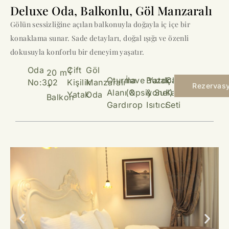
Deluxe Oda, Balkonlu, Göl Manzaralı
Gölün sessizliğine açılan balkonuyla doğayla iç içe bir
konaklama sunar. Sade detayları, doğal ışığı ve özenli
dokusuyla konforlu bir deneyim yaşatır.
Oda
Çift
Göl
2
20 m
Oturma
İlave Yatak
Buzdolabı
Çay &
No:302
Kişilik
Manzaralı
+
Rezervas
Alanı &
(Opsiyonel)
& Su
Kahve
Yatak
Oda
Balkon
Gardırop
Isıtıcı
Seti