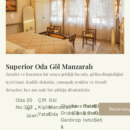
Superior Oda Göl Manzaralı
Zarafet ve huzurun bir araya geldiği bu oda, gölün dinginliğini
içeri taşır. Kadife dokular, yumuşak renkler ve özenli
detaylar; her anı sade bir şıklığa dönüştürür.
Oda
20
Çift
Göl
Oturma
İlave Yatak
Buzdolabı
Çay &
No:301
Kişilik
Manzaralı
2
m
+
Rezervas
Grubu &
(Opsiyonel)
& Su
Kahve
Yatak
Oda
üzeri
Gardırop
Isıtıcı
Seti
&