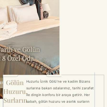
Tarih ve Gölün
 8 Özel Oda.
Gölün
Huzurlu İznik Gölü’ne ve kadim Bizans
ZERVASYON
surlarına bakan odalarımız, tarihi zarafet
Huzuru,
ile dingin konforu bir araya getirir. Her
Surların
sabah, gölün huzuru ve asırlık surların