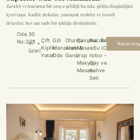
Zarafet ve huzurun bir araya geldiği bu oda, gölün dinginliğini
içeri taşır. Kadife dokular, yumuşak renkler ve özenli
detaylar; her anı sade bir şıklığa dönüştürür.
Oda
30
Çift
Göl
Oturma
Çalışma
Buzdolabı
İlave Yatak
No:201
2
m
+
Rezervas
Kişilik
Manzaralı
Alanı &
Masası
- Su
(Opsiyonel)
üzeri
Yatak
Oda
Gardırop
/
Isıtıcı -
Makyaj
Çay ve
Masası
Kahve
Seti