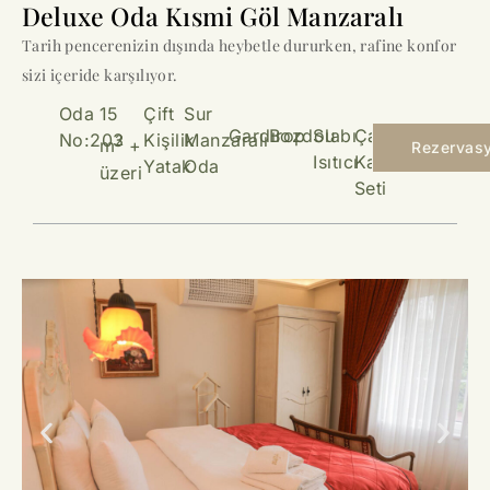
Deluxe Oda Kısmi Göl Manzaralı
Tarih pencerenizin dışında heybetle dururken, rafine konfor
sizi içeride karşılıyor.
Oda
15
Çift
Sur
Gardırop
Bozdolabı
Su
Çay &
No:203
Kişilik
Manzaralı
2
m
+
Rezervas
Isıtıcı
Kahve
Yatak
Oda
üzeri
Seti